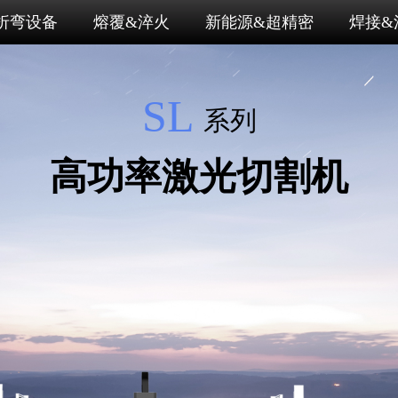
折弯设备
熔覆&淬火
新能源&超精密
焊接&
SL
系列
高功率激光切割机